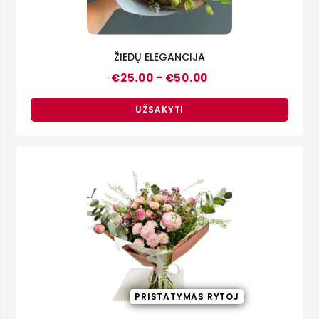
ŽIEDŲ ELEGANCIJA
Price
–
€
25.00
€
50.00
range:
€25.00
through
UŽSAKYTI
€50.00
PRISTATYMAS RYTOJ