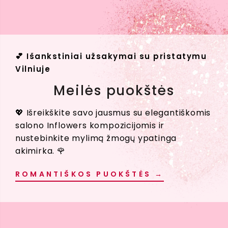
💕 Išankstiniai užsakymai su pristatymu
Vilniuje
Meilės puokštės
💖 Išreikškite savo jausmus su elegantiškomis
salono Inflowers kompozicijomis ir
nustebinkite mylimą žmogų ypatinga
akimirka. 🌹
ROMANTIŠKOS PUOKŠTĖS →