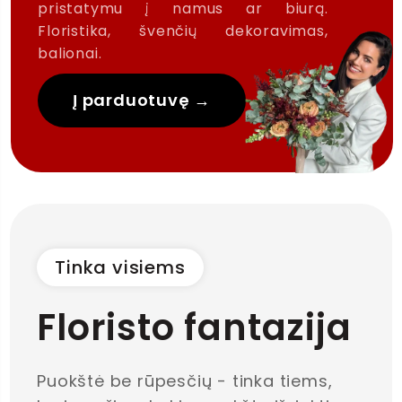
pristatymu į namus ar biurą.
Floristika, švenčių dekoravimas,
balionai.
Į parduotuvę →
Tinka visiems
Floristo fantazija
Puokštė be rūpesčių - tinka tiems,