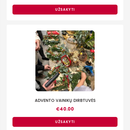
UŽSAKYTI
ADVENTO VAINIKŲ DIRBTUVĖS
€
40.00
UŽSAKYTI