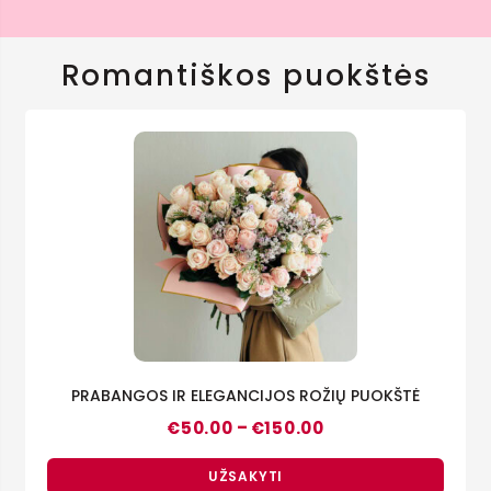
Romantiškos puokštės
PRABANGOS IR ELEGANCIJOS ROŽIŲ PUOKŠTĖ
Price
–
€
50.00
€
150.00
range:
€50.00
through
UŽSAKYTI