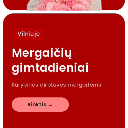
Vilniuje
Mergaičių
gimtadieniai
Kūrybinės dirbtuvės mergaitėms
Rinktis →