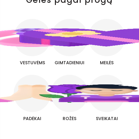
Gėlės pagal progą
VESTUVĖMS
GIMTADIENIUI
MEILĖS
PADĖKAI
ROŽĖS
SVEIKATAI