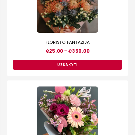
FLORISTO FANTAZIJA
Price
–
€
25.00
€
350.00
range:
€25.00
through
UŽSAKYTI
€350.00