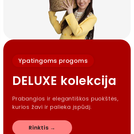
Ypatingoms progoms
DELUXE kolekcija
Prabangios ir elegantiškos puokštės,
kurios žavi ir palieka įspūdį.
Rinktis →