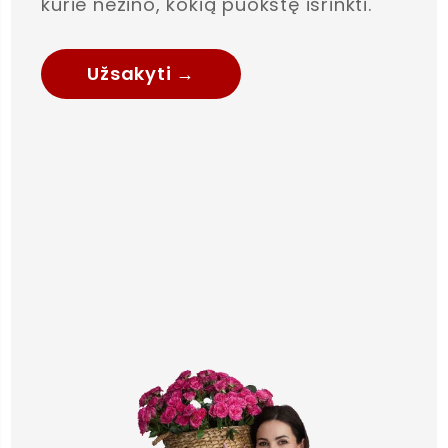
kurie nežino, kokią puokštę išrinkti.
Užsakyti →