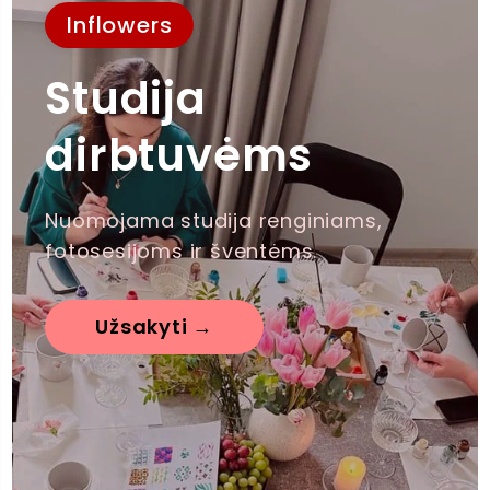
Inflowers
Studija
dirbtuvėms
Nuomojama studija renginiams,
fotosesijoms ir šventėms.
Užsakyti →