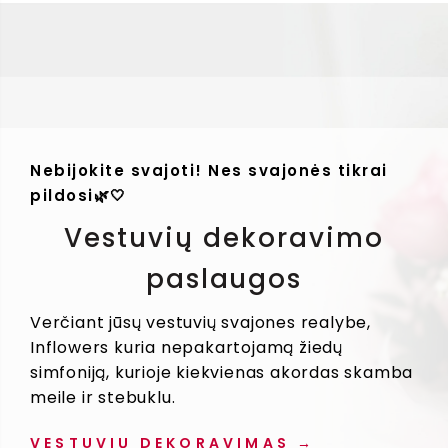
Nebijokite svajoti! Nes svajonės tikrai
pildosi🌿🤍
Vestuvių dekoravimo
paslaugos
Verčiant jūsų vestuvių svajones realybe,
Inflowers kuria nepakartojamą žiedų
simfoniją, kurioje kiekvienas akordas skamba
meile ir stebuklu.
VESTUVIŲ DEKORAVIMAS →