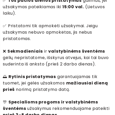
✅
Tos pačios dienos pristatymas
galimas, jei
užsakymas pateikiamas iki
15:00 val.
(Lietuvos
laiku).
✅ Pristatomi tik apmokėti užsakymai. Jeigu
užsakymas nebuvo apmokėtas, jis nebus
pristatomas.
❌
Sekmadieniais
ir
valstybinėms šventėms
gėlių nepristatome, išskyrus atvejus, kai tai buvo
suderinta iš anksto (prieš 2 darbo dienas).
🌅
Rytinis pristatymas
garantuojamas tik
tuomet, jei gėlės užsakomos
mažiausiai dieną
prieš
norimą pristatymo datą.
🎊
Specialioms progoms ir valstybinėms
šventėms
užsakymus rekomenduojame pateikti
prieš 3–5 darbo dienas
.