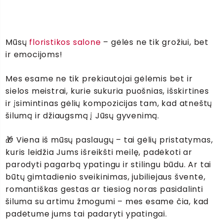
Mūsų
floristikos salone
– gėlės ne tik grožiui, bet
ir emocijoms!
Mes esame ne tik prekiautojai gėlėmis bet ir
sielos meistrai, kurie sukuria puošnias, išskirtines
ir įsimintinas gėlių kompozicijas tam, kad atneštų
šilumą ir džiaugsmą į Jūsų gyvenimą.
🎁 Viena iš mūsų paslaugų – tai gėlių pristatymas,
kuris leidžia Jums išreikšti meilę, padėkoti ar
parodyti pagarbą ypatingu ir stilingu būdu. Ar tai
būtų gimtadienio sveikinimas, jubiliejaus šventė,
romantiškas gestas ar tiesiog noras pasidalinti
šiluma su artimu žmogumi – mes esame čia, kad
padėtume jums tai padaryti ypatingai.