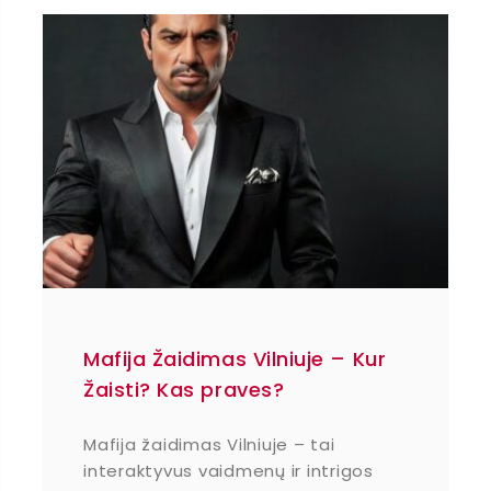
Mafija Žaidimas Vilniuje – Kur
Žaisti? Kas praves?
Mafija žaidimas Vilniuje – tai
interaktyvus vaidmenų ir intrigos