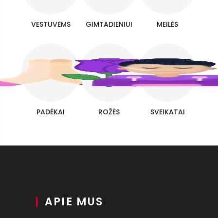
VESTUVĖMS
GIMTADIENIUI
MEILĖS
PADĖKAI
ROŽĖS
SVEIKATAI
APIE MUS