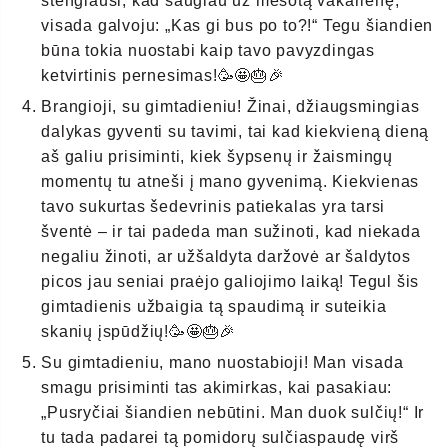
stengiausi, kad saugiau už mėsotą vakarienę,
visada galvoju: „Kas gi bus po to?!“ Tegu šiandien
būna tokia nuostabi kaip tavo pavyzdingas
ketvirtinis pernesimas!🥳🤩🎂🎉
Brangioji, su gimtadieniu! Žinai, džiaugsmingias
dalykas gyventi su tavimi, tai kad kiekvieną dieną
aš galiu prisiminti, kiek šypsenų ir žaismingų
momentų tu atneši į mano gyvenimą. Kiekvienas
tavo sukurtas šedevrinis patiekalas yra tarsi
šventė – ir tai padeda man sužinoti, kad niekada
negaliu žinoti, ar užšaldyta daržovė ar šaldytos
picos jau seniai praėjo galiojimo laiką! Tegul šis
gimtadienis užbaigia tą spaudimą ir suteikia
skanių įspūdžių!🥳🤩🎂🎉
Su gimtadieniu, mano nuostabioji! Man visada
smagu prisiminti tas akimirkas, kai pasakiau:
„Pusryčiai šiandien nebūtini. Man duok sulčių!“ Ir
tu tada padarei tą pomidorų sulčiaspaudę virš