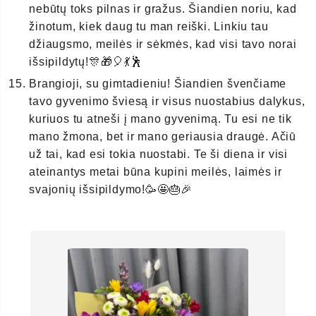
nebūtų toks pilnas ir gražus. Šiandien noriu, kad
žinotum, kiek daug tu man reiški. Linkiu tau
džiaugsmo, meilės ir sėkmės, kad visi tavo norai
išsipildytų!🎊🎁🎈💃🕺
Brangioji, su gimtadieniu! Šiandien švenčiame
tavo gyvenimo šviesą ir visus nuostabius dalykus,
kuriuos tu atneši į mano gyvenimą. Tu esi ne tik
mano žmona, bet ir mano geriausia draugė. Ačiū
už tai, kad esi tokia nuostabi. Te ši diena ir visi
ateinantys metai būna kupini meilės, laimės ir
svajonių išsipildymo!🥳🤩🎂🎉