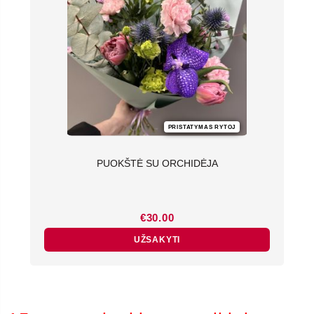
PRISTATYMAS RYTOJ
PUOKŠTĖ SU ORCHIDĖJA
€
30.00
UŽSAKYTI