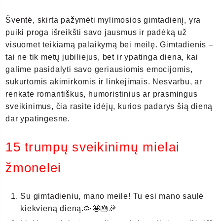
Šventė, skirta pažymėti mylimosios gimtadienį, yra
puiki proga išreikšti savo jausmus ir padėką už
visuomet teikiamą palaikymą bei meilę. Gimtadienis –
tai ne tik metų jubiliejus, bet ir ypatinga diena, kai
galime pasidalyti savo geriausiomis emocijomis,
sukurtomis akimirkomis ir linkėjimais. Nesvarbu, ar
renkate romantiškus, humoristinius ar prasmingus
sveikinimus, čia rasite idėjų, kurios padarys šią dieną
dar ypatingesne.
15 trumpų sveikinimų mielai
žmonelei
Su gimtadieniu, mano meile! Tu esi mano saulė
kiekvieną dieną.🥳🤩🎂🎉