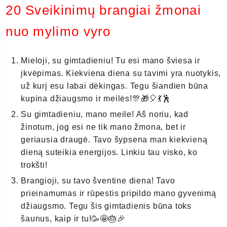
20 Sveikinimų brangiai žmonai
nuo mylimo vyro
Mieloji, su gimtadieniu! Tu esi mano šviesa ir
įkvėpimas. Kiekviena diena su tavimi yra nuotykis,
už kurį esu labai dėkingas. Tegu šiandien būna
kupina džiaugsmo ir meilės!🎊🎁🎈💃🕺
Su gimtadieniu, mano meile! Aš noriu, kad
žinotum, jog esi ne tik mano žmona, bet ir
geriausia draugė. Tavo šypsena man kiekvieną
dieną suteikia energijos. Linkiu tau visko, ko
trokšti!
Brangioji, su tavo šventine diena! Tavo
prieinamumas ir rūpestis pripildo mano gyvenimą
džiaugsmo. Tegu šis gimtadienis būna toks
šaunus, kaip ir tu!🥳🤩🎂🎉