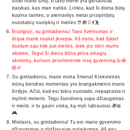
šildo mano širdį, o tavo meilė yra geriausias
dalykas, kas man nutiko. Linkiu, kad ši diena būtų
kupina laimės, o ateinantys metai prisipildytų
nuostabių nuotykių ir meilės.🎊🎁🎈💃🕺
Brangioji, su gimtadieniu! Tavo švelnumas ir
drąsa mane nuolat įkvepia. Aš noriu, kad šįkart
duotum sau tiek pat meilės, kiek jos skiri mums
abiems. Tegul ši diena būna pilna smagių
akimirkų, kuriuos prisiminsime visą gyvenimą.🥳🤩
🎂🎉
Su gimtadieniu, mano miela žmona! Kiekvienas
mūsų bendras momentas yra brangakmenis mano
širdyje. Ačiū, kad esi tokia nuostabi, nepaprasta ir
mylinti moteris. Tegu šiandieną supa džiaugsmas
ir meilė, ir tu gauni viską, ką myli labiausiai.🎁🎀
🎮
Mielasis, su gimtadieniu! Tu esi mano gyvenimo
džiaugsmas ir didžiausias palaikymas. Aš esu