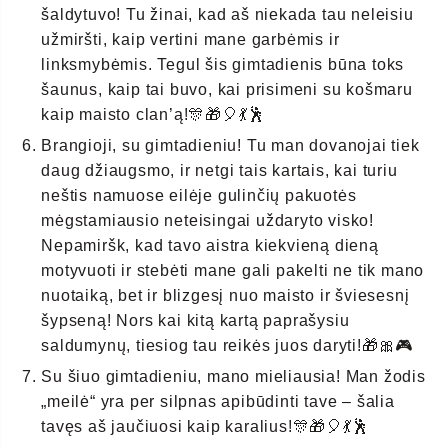
šaldytuvo! Tu žinai, kad aš niekada tau neleisiu
užmiršti, kaip vertini mane garbėmis ir
linksmybėmis. Tegul šis gimtadienis būna toks
šaunus, kaip tai buvo, kai prisimeni su košmaru
kaip maisto clan’ą!🎊🎁🎈💃🕺
Brangioji, su gimtadieniu! Tu man dovanojai tiek
daug džiaugsmo, ir netgi tais kartais, kai turiu
neštis namuose eilėje gulinčių pakuotės
mėgstamiausio neteisingai uždaryto visko!
Nepamiršk, kad tavo aistra kiekvieną dieną
motyvuoti ir stebėti mane gali pakelti ne tik mano
nuotaiką, bet ir blizgesį nuo maisto ir šviesesnį
šypseną! Nors kai kitą kartą paprašysiu
saldumynų, tiesiog tau reikės juos daryti!🎁🎀🎮
Su šiuo gimtadieniu, mano mieliausia! Man žodis
„meilė“ yra per silpnas apibūdinti tave – šalia
tavęs aš jaučiuosi kaip karalius!🎊🎁🎈💃🕺