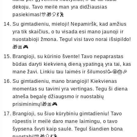
dėkoju. Tavo meilė man yra didžiausias
pasiekimas!🎊🎁🎈💃🕺
Su gimtadieniu, mieloji! Nepamiršk, kad amžius
yra tik skaičius, o tu visada esi mano jaunoji ir
nuostabioji žmona. Tegul visi tavo norai išsipildo!
🎁🎀🎮
Brangioji, su kūrinio švente! Tavo nepaprastas
būdas daryti kiekvieną dieną ypatingą yra tai, kas
mane žavi. Linkiu tau laimės ir šilumos!🥳🤩🎂🎉
Su gimtadieniu, mano brangioji! Kiekvienas
momentas su tavimi yra vertingas. Tegu ši diena
atneša begalę džiaugsmo ir nuostabių
prisiminimų!🎁🎀🎮
Brangioji, su šiuo kūrybiniu gimtadieniu! Tavo
rūpestis ir meilė daro mane laimingu, o tavo
šypsena švyti kaip saulė. Tegul šiandien būna
nuostabi!🎊🎁🎈💃🕺