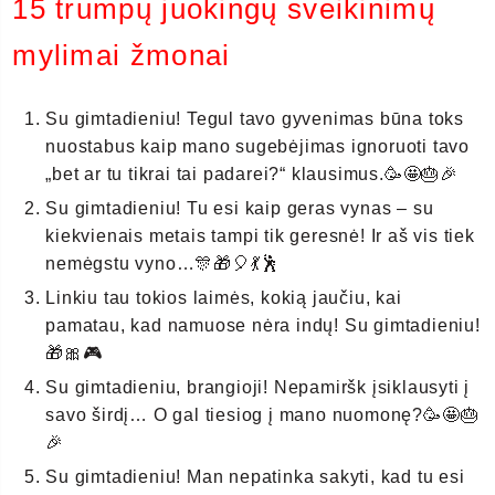
15 trumpų juokingų sveikinimų
mylimai žmonai
Su gimtadieniu! Tegul tavo gyvenimas būna toks
nuostabus kaip mano sugebėjimas ignoruoti tavo
„bet ar tu tikrai tai padarei?“ klausimus.🥳🤩🎂🎉
Su gimtadieniu! Tu esi kaip geras vynas – su
kiekvienais metais tampi tik geresnė! Ir aš vis tiek
nemėgstu vyno…🎊🎁🎈💃🕺
Linkiu tau tokios laimės, kokią jaučiu, kai
pamatau, kad namuose nėra indų! Su gimtadieniu!
🎁🎀🎮
Su gimtadieniu, brangioji! Nepamiršk įsiklausyti į
savo širdį… O gal tiesiog į mano nuomonę?🥳🤩🎂
🎉
Su gimtadieniu! Man nepatinka sakyti, kad tu esi