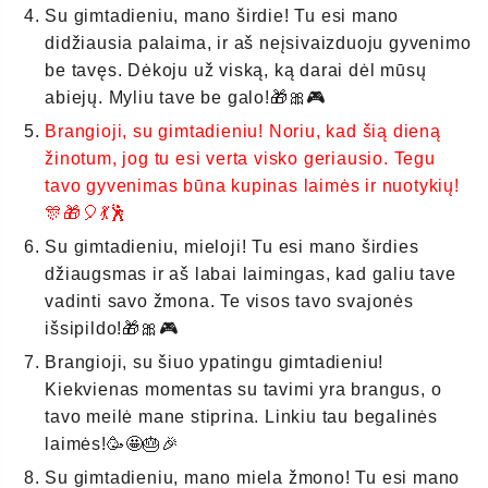
Su gimtadieniu, mano širdie! Tu esi mano
didžiausia palaima, ir aš neįsivaizduoju gyvenimo
be tavęs. Dėkoju už viską, ką darai dėl mūsų
abiejų. Myliu tave be galo!🎁🎀🎮
Brangioji, su gimtadieniu! Noriu, kad šią dieną
žinotum, jog tu esi verta visko geriausio. Tegu
tavo gyvenimas būna kupinas laimės ir nuotykių!
🎊🎁🎈💃🕺
Su gimtadieniu, mieloji! Tu esi mano širdies
džiaugsmas ir aš labai laimingas, kad galiu tave
vadinti savo žmona. Te visos tavo svajonės
išsipildo!🎁🎀🎮
Brangioji, su šiuo ypatingu gimtadieniu!
Kiekvienas momentas su tavimi yra brangus, o
tavo meilė mane stiprina. Linkiu tau begalinės
laimės!🥳🤩🎂🎉
Su gimtadieniu, mano miela žmono! Tu esi mano