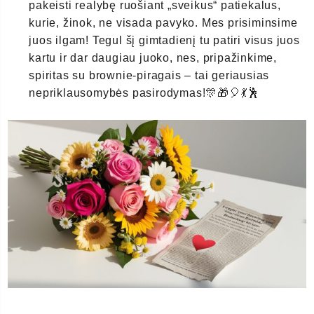
pakeisti realybę ruošiant „sveikus“ patiekalus,
kurie, žinok, ne visada pavyko. Mes prisiminsime
juos ilgam! Tegul šį gimtadienį tu patiri visus juos
kartu ir dar daugiau juoko, nes, pripažinkime,
spiritas su brownie-piragais – tai geriausias
nepriklausomybės pasirodymas!🎊🎁🎈💃🕺