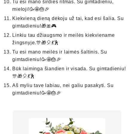
Tu esi mano širdies ritmas. Su gimtadieniu,
mieloji!🥳🤩🎂🎉
Kiekvieną dieną dėkoju už tai, kad esi šalia. Su
gimtadieniu!🎁🎀🎮
Linkiu tau džiaugsmo ir meilės kiekviename
žingsnyje.🎊🎁🎈💃🕺
Tu esi mano meilės ir laimės šaltinis. Su
gimtadieniu!🥳🤩🎂🎉
Būk laiminga šiandien ir visada. Su gimtadieniu!
🎊🎁🎈💃🕺
Aš myliu tave labiau, nei galiu pasakyti. Su
gimtadieniu!🥳🤩🎂🎉