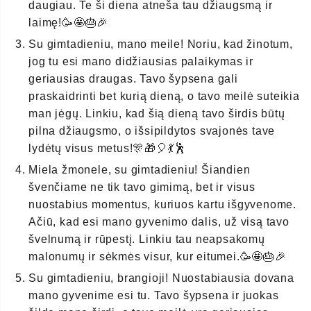
daugiau. Te ši diena atneša tau džiaugsmą ir
laimę!🥳🤩🎂🎉
Su gimtadieniu, mano meile! Noriu, kad žinotum,
jog tu esi mano didžiausias palaikymas ir
geriausias draugas. Tavo šypsena gali
praskaidrinti bet kurią dieną, o tavo meilė suteikia
man jėgų. Linkiu, kad šią dieną tavo širdis būtų
pilna džiaugsmo, o išsipildytos svajonės tave
lydėtų visus metus!🎊🎁🎈💃🕺
Miela žmonele, su gimtadieniu! Šiandien
švenčiame ne tik tavo gimimą, bet ir visus
nuostabius momentus, kuriuos kartu išgyvenome.
Ačiū, kad esi mano gyvenimo dalis, už visą tavo
švelnumą ir rūpestį. Linkiu tau neapsakomų
malonumų ir sėkmės visur, kur eitumei.🥳🤩🎂🎉
Su gimtadieniu, brangioji! Nuostabiausia dovana
mano gyvenime esi tu. Tavo šypsena ir juokas