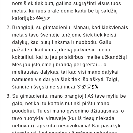
nors šiek tiek būtų galima sugrąžinti visus tuos
metus, kuriuos praleidome kartu be tų saldžių
kalorijų!🥳🤩🎂🎉
Brangioji, su gimtadieniu! Manau, kad kiekvienais
metais tavo šventėje turėjome šiek tiek keisti
dalykų, kad būtų linksma ir nuobodu. Galiu
pažadėti, kad vieną dieną pakviesiu pieno
kokteiliui, kai tu jau prisidirbusi maiše užkandžių!
Mes jau įstojome į brandą per greitai… o
mieliausias dalykas, tai kad visi mano dalykai
namuose vis dar yra šiek tiek išblaškyti. Taigi,
šiandien švęskime stilingai!🎊🎁🎈💃🕺
Su gimtadieniu, mano brangioji! Aš tave myliu be
galo, net kai tu kartais nutinki pirštu mano
puodeliui. Tu esi mano gyvenimo džiaugsmas, o
tavo nuotykiai virtuvėje (kur iš tiesų niekada
nebuvau), apskritai nesuvokiama! Kai pasakyti