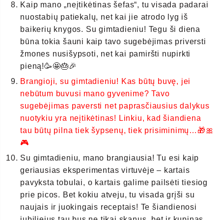
Kaip mano „neįtikėtinas šefas“, tu visada padarai
nuostabių patiekalų, net kai jie atrodo lyg iš
baikerių knygos. Su gimtadieniu! Tegu ši diena
būna tokia šauni kaip tavo sugebėjimas priversti
žmones nusišypsoti, net kai pamiršti nupirkti
pieną!🥳🤩🎂🎉
Brangioji, su gimtadieniu! Kas būtų buvę, jei
nebūtum buvusi mano gyvenime? Tavo
sugebėjimas paversti net paprasčiausius dalykus
nuotykiu yra neįtikėtinas! Linkiu, kad šiandiena
tau būtų pilna tiek šypsenų, tiek prisiminimų…🎁🎀
🎮
Su gimtadieniu, mano brangiausia! Tu esi kaip
geriausias eksperimentas virtuvėje – kartais
pavyksta tobulai, o kartais galime pailsėti tiesiog
prie picos. Bet kokiu atveju, tu visada grįši su
naujais ir juokingais receptais! Te šiandienosi
jubiliejus tau bus ne tikai skanus, bet ir kupinas