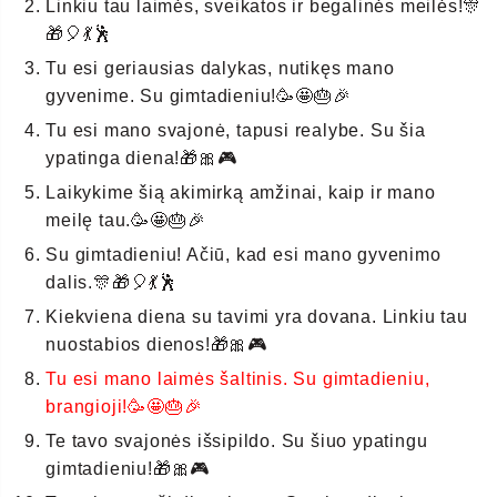
Linkiu tau laimės, sveikatos ir begalinės meilės!🎊
🎁🎈💃🕺
Tu esi geriausias dalykas, nutikęs mano
gyvenime. Su gimtadieniu!🥳🤩🎂🎉
Tu esi mano svajonė, tapusi realybe. Su šia
ypatinga diena!🎁🎀🎮
Laikykime šią akimirką amžinai, kaip ir mano
meilę tau.🥳🤩🎂🎉
Su gimtadieniu! Ačiū, kad esi mano gyvenimo
dalis.🎊🎁🎈💃🕺
Kiekviena diena su tavimi yra dovana. Linkiu tau
nuostabios dienos!🎁🎀🎮
Tu esi mano laimės šaltinis. Su gimtadieniu,
brangioji!🥳🤩🎂🎉
Te tavo svajonės išsipildo. Su šiuo ypatingu
gimtadieniu!🎁🎀🎮