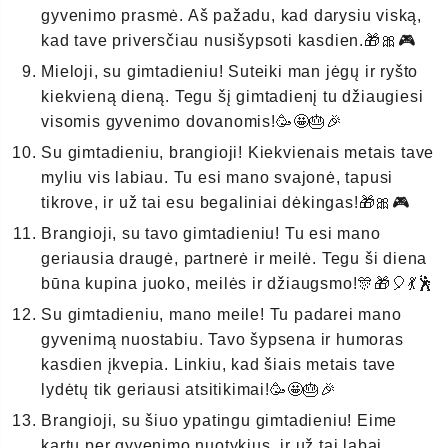
gyvenimo prasmė. Aš pažadu, kad darysiu viską,
kad tave priversčiau nusišypsoti kasdien.🎁🎀🎮
Mieloji, su gimtadieniu! Suteiki man jėgų ir ryšto
kiekvieną dieną. Tegu šį gimtadienį tu džiaugiesi
visomis gyvenimo dovanomis!🥳🤩🎂🎉
Su gimtadieniu, brangioji! Kiekvienais metais tave
myliu vis labiau. Tu esi mano svajonė, tapusi
tikrove, ir už tai esu begaliniai dėkingas!🎁🎀🎮
Brangioji, su tavo gimtadieniu! Tu esi mano
geriausia draugė, partnerė ir meilė. Tegu ši diena
būna kupina juoko, meilės ir džiaugsmo!🎊🎁🎈💃🕺
Su gimtadieniu, mano meile! Tu padarei mano
gyvenimą nuostabiu. Tavo šypsena ir humoras
kasdien įkvepia. Linkiu, kad šiais metais tave
lydėtų tik geriausi atsitikimai!🥳🤩🎂🎉
Brangioji, su šiuo ypatingu gimtadieniu! Eime
kartu per gyvenimo nuotykius, ir už tai labai