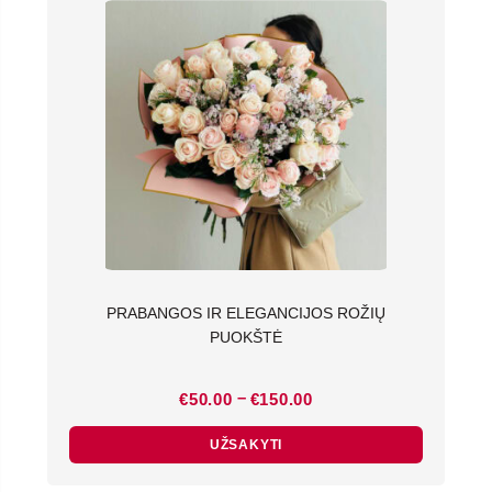
PRABANGOS IR ELEGANCIJOS ROŽIŲ
PUOKŠTĖ
Price
–
€
50.00
€
150.00
range:
€50.00
through
UŽSAKYTI
€150.00