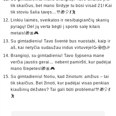
tik skaičius, bet mano širdyje tu būsi visad 21! Kai
tik stoviu šalia tavęs…🎊🎁🎈💃🕺
Linkiu laimės, sveikatos ir nesibaigiančių skanių
pyragų! Dėl jų verta bėgti į sporto salę kitais
metais!🎁🎀🎮
Su gimtadieniu! Tavo šventė bus nuostabi, kaip ir
aš, kai netyčia sudaužau indus virtuvėje!🥳🤩🎂🎉
Brangioji, su gimtadieniu! Tavo šypsena mane
verčia jaustis gerai… nebent pamiršti, kur padėjai
mano šlepetes!🎁🎀🎮
Su gimtadieniu! Noriu, kad žinotum: amžius – tai
tik skaičius. Bet žinoti, kur padėjai visas penkias
kiaušinių dėžutes? Tai gali būti problema!🎊🎁🎈💃
🕺