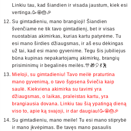
Linkiu tau, kad šiandien ir visada jaustum, kiek esi
vertinga.🥳🤩🎂🎉
Su gimtadieniu, mano brangioji! Šiandien
švenčiame ne tik tavo gimtadienį, bet ir visas
nuostabias akimirkas, kurias kartu patyrėme. Tu
esi mano širdies džiaugsmas, ir aš esu dėkingas
už tai, kad esi mano gyvenime. Tegu šis jubiliejus
būna kupinas nepakartojamų akimirkų, brangių
prisiminimų ir begalinės meilės.🎊🎁🎈💃🕺
Mieloji, su gimtadieniu! Tavo meilė praturtina
mano gyvenimą, o tavo šypsena šviečia kaip
saulė. Kiekviena akimirka su tavimi yra
džiaugsmas, o laikas, praleistas kartu, yra
brangiausia dovana. Linkiu tau šią ypatingą dieną
viso to, apie ką svajoji, ir dar daugiau!🥳🤩🎂🎉
Su gimtadieniu, mano meile! Tu esi mano stiprybė
ir mano įkvėpimas. Be tavęs mano pasaulis