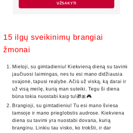
UŽSAKYTI
15 ilgų sveikinimų brangiai
žmonai
Mieloji, su gimtadieniu! Kiekvieną dieną su tavimi
jaučiuosi laimingas, nes tu esi mano didžiausia
svajonė, tapusi realybe. Ačiū už viską, ką darai ir
už visą meilę, kurią man suteiki. Tegu ši diena
būna tokia nuostabi kaip tu!🎁🎀🎮
Brangioji, su gimtadieniu! Tu esi mano šviesa
tamsoje ir mano prieglobstis audrose. Kiekviena
diena su tavimi yra nuostabi dovana, kurią
branginu. Linkiu tau visko, ko trokšti, ir dar