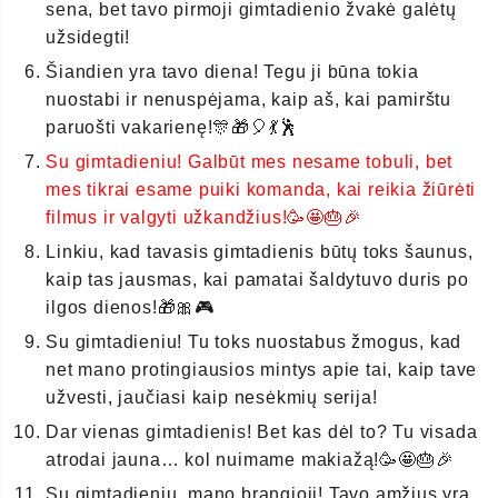
sena, bet tavo pirmoji gimtadienio žvakė galėtų
užsidegti!
Šiandien yra tavo diena! Tegu ji būna tokia
nuostabi ir nenuspėjama, kaip aš, kai pamirštu
paruošti vakarienę!🎊🎁🎈💃🕺
Su gimtadieniu! Galbūt mes nesame tobuli, bet
mes tikrai esame puiki komanda, kai reikia žiūrėti
filmus ir valgyti užkandžius!🥳🤩🎂🎉
Linkiu, kad tavasis gimtadienis būtų toks šaunus,
kaip tas jausmas, kai pamatai šaldytuvo duris po
ilgos dienos!🎁🎀🎮
Su gimtadieniu! Tu toks nuostabus žmogus, kad
net mano protingiausios mintys apie tai, kaip tave
užvesti, jaučiasi kaip nesėkmių serija!
Dar vienas gimtadienis! Bet kas dėl to? Tu visada
atrodai jauna… kol nuimame makiažą!🥳🤩🎂🎉
Su gimtadieniu, mano brangioji! Tavo amžius yra