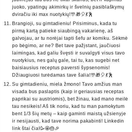
juoko, ypatingų akimirkų ir švelnių pasiblaškymų
dviračiu iki max nuotykių!🎊🎁🎈💃🕺
Brangioji, su gimtadieniu! Prisiminus, kada tu
pirmą kartą patiekė siaubingą vakarienę, aš
galvojau, ar tu norėjai tapti šefu ar komiku. Sėkmė
po bėgimo, ar ne? Bet tave pažįstant, jaučiuosi
laimingas, kad galiu švęsti ir suvalgyti visus tavo
nuotykius, nes galų gale, tai tu, kas sugebi net
baisiausius receptus paversti šypsenomis!
Džiaugiuosi turėdamas tave šalia!🎊🎁🎈💃🕺
Su gimtadieniu, miela žmono! Tavo amžius man
visada bus paslaptis (kaip ir geriausias receptas
paprikai su austriomis), bet žinau, kad mano meilė
tau nesikeis! Aš tik noriu, kad tu man pamokytum
bent 1/3 šių metų – kaip gaminti maistą užsienyje
ir nesijausti, kad tave norima pakabinti! Linkedin
link štai čia!🥳🤩🎂🎉