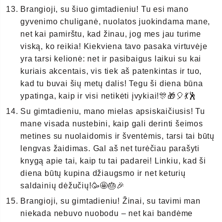
Brangioji, su šiuo gimtadieniu! Tu esi mano
gyvenimo chuliganė, nuolatos juokindama mane,
net kai pamirštu, kad žinau, jog mes jau turime
viską, ko reikia! Kiekviena tavo pasaka virtuvėje
yra tarsi kelionė: net ir pasibaigus laikui su kai
kuriais akcentais, vis tiek aš patenkintas ir tuo,
kad tu buvai šių metų dalis! Tegu ši diena būna
ypatinga, kaip ir visi netikėti įvykiai!🎊🎁🎈💃🕺
Su gimtadieniu, mano mielas apsiskaičiusis! Tu
mane visada nustebini, kaip gali derinti šeimos
metines su nuolaidomis ir šventėmis, tarsi tai būtų
lengvas žaidimas. Gal aš net turėčiau parašyti
knygą apie tai, kaip tu tai padarei! Linkiu, kad ši
diena būtų kupina džiaugsmo ir net keturių
saldainių dėžučių!🥳🤩🎂🎉
Brangioji, su gimtadieniu! Žinai, su tavimi man
niekada nebuvo nuobodu – net kai bandėme