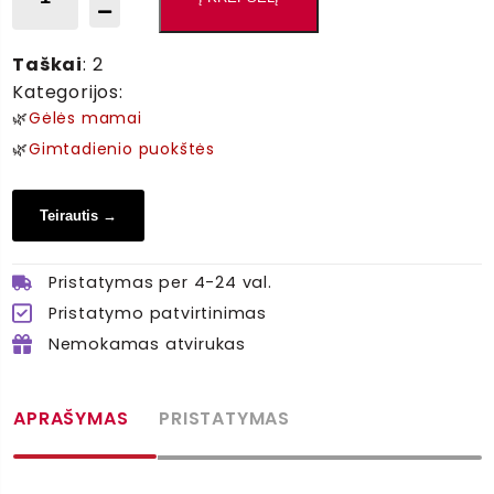
produkto
kiekis:
Pavasario
Taškai
: 2
Žavesys
Kategorijos:
🌿
Gėlės mamai
🌿
Gimtadienio puokštės
Teirautis →
Pristatymas per 4-24 val.
Pristatymo patvirtinimas
Nemokamas atvirukas
APRAŠYMAS
PRISTATYMAS