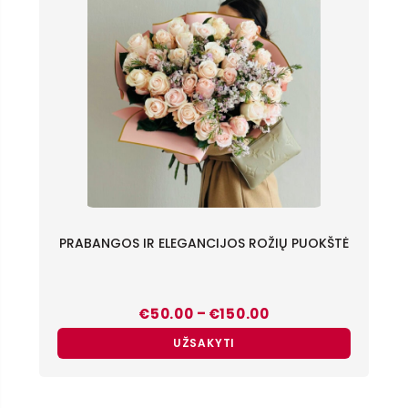
PRABANGOS IR ELEGANCIJOS ROŽIŲ PUOKŠTĖ
Price
–
€
50.00
€
150.00
range:
€50.00
UŽSAKYTI
through
€150.00