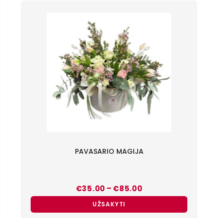
PAVASARIO MAGIJA
Price
–
€
35.00
€
85.00
range:
€35.00
UŽSAKYTI
through
€85.00