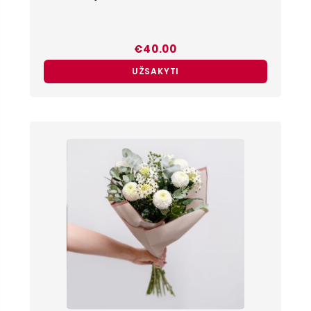
€
40.00
UŽSAKYTI