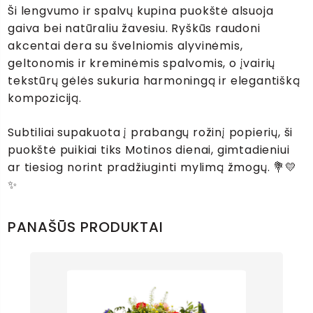
Ši lengvumo ir spalvų kupina puokštė alsuoja
gaiva bei natūraliu žavesiu. Ryškūs raudoni
akcentai dera su švelniomis alyvinėmis,
geltonomis ir kreminėmis spalvomis, o įvairių
tekstūrų gėlės sukuria harmoningą ir elegantišką
kompoziciją.
Subtiliai supakuota į prabangų rožinį popierių, ši
puokštė puikiai tiks Motinos dienai, gimtadieniui
ar tiesiog norint pradžiuginti mylimą žmogų. 💐💛
✨
PANAŠŪS PRODUKTAI