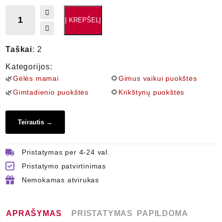
Į KREPŠELĮ
produkto
kiekis:
Taškai
: 2
TULPIŲ
GRACIJA
Kategorijos:
🌿
Gėlės mamai
🌻
Gimus vaikui puokštės
🌿
Gimtadienio puokštės
🌻
Krikštynų puokštės
Teirautis →
Pristatymas per 4-24 val.
Pristatymo patvirtinimas
Nemokamas atvirukas
APRAŠYMAS
PRISTATYMAS
PAPILDOMA