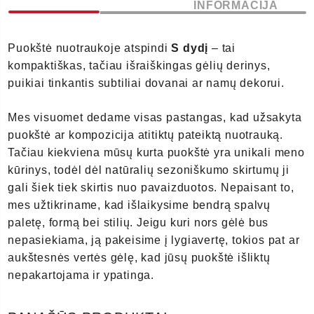
INFORMACIJA
Puokštė nuotraukoje atspindi
S dydį
– tai
kompaktiškas, tačiau išraiškingas gėlių derinys,
puikiai tinkantis subtiliai dovanai ar namų dekorui.
Mes visuomet dedame visas pastangas, kad užsakyta
puokštė ar kompozicija atitiktų pateiktą nuotrauką.
Tačiau kiekviena mūsų kurta puokštė yra unikali meno
kūrinys, todėl dėl natūralių sezoniškumo skirtumų ji
gali šiek tiek skirtis nuo pavaizduotos. Nepaisant to,
mes užtikriname, kad išlaikysime bendrą spalvų
paletę, formą bei stilių. Jeigu kuri nors gėlė bus
nepasiekiama, ją pakeisime į lygiavertę, tokios pat ar
aukštesnės vertės gėlę, kad jūsų puokštė išliktų
nepakartojama ir ypatinga.