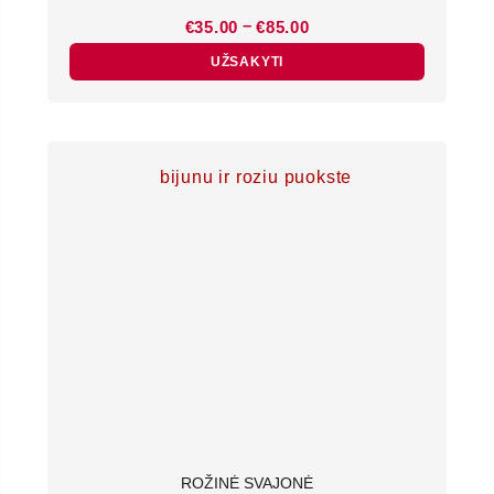
Price
–
€
35.00
€
85.00
range:
€35.00
UŽSAKYTI
through
€85.00
ROŽINĖ SVAJONĖ