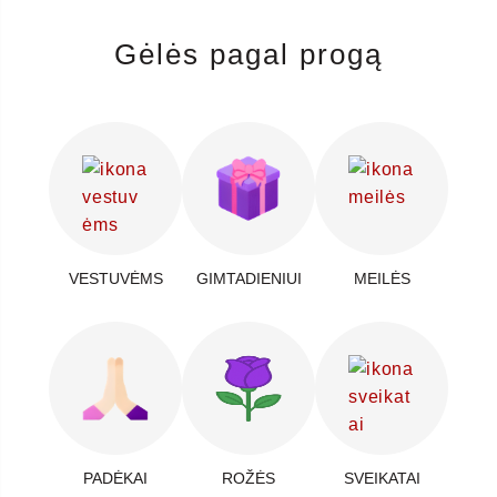
Gėlės pagal progą
VESTUVĖMS
GIMTADIENIUI
MEILĖS
PADĖKAI
ROŽĖS
SVEIKATAI