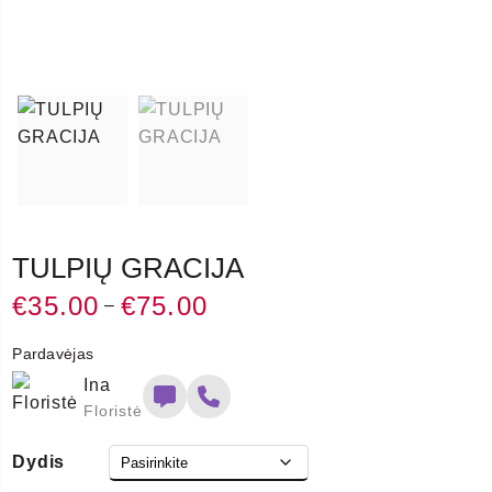
TULPIŲ GRACIJA
€
35.00
€
75.00
Price
–
range:
Pardavėjas
€35.00
Ina
through
Floristė
€75.00
Dydis