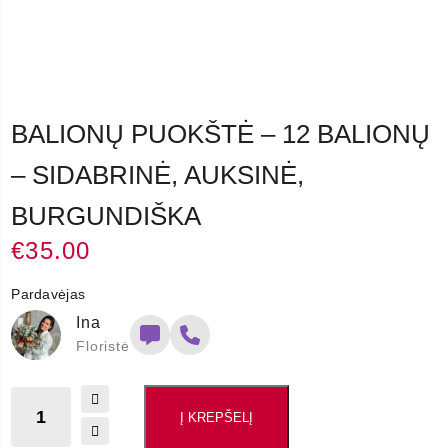
BALIONŲ PUOKŠTĖ – 12 BALIONŲ
– SIDABRINĖ, AUKSINĖ,
BURGUNDIŠKA
€
35.00
Pardavėjas
Ina
Floristė
Į KREPŠELĮ
produkto