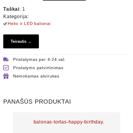
kiekis:
Balionų
Taškai
: 1
puokštė
Kategorija:
🌿
Helio ir LED balionai
-
12
balionų
Teirautis →
-
sidabrinė,
Pristatymas per 4-24 val.
auksinė,
Pristatymo patvirtinimas
burgundiška
Nemokamas atvirukas
PANAŠŪS PRODUKTAI